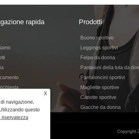
gazione rapida
Prodotti
Buono sportivo
siamo
Leggings sportivi
tti
Felpe da donna
ia
Pantaloni della tuta da do
icamento
Pantaloncini sportivi
 richiesta
Magliette sportive
X
ttaci
Canotte sportive
a di navigazione,
Giacche da donna
. Utilizzando questo
a riservatezza
Copyright 2