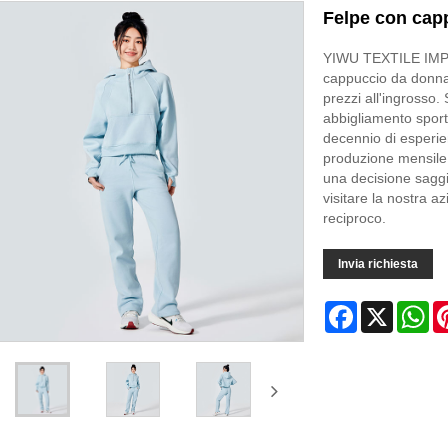
Felpe con cap
YIWU TEXTILE IMPOR
cappuccio da donna c
prezzi all'ingrosso. 
abbigliamento sport
decennio di esperi
produzione mensile 
una decisione saggia
visitare la nostra 
reciproco.
Invia richiesta
Facebook
X
Wh