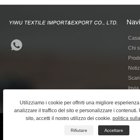
Navi
Casa
Chi 
Prodo
Notiz
Scar
Invia
Conta
Utilizziamo i cookie per offrirti una migliore esperienz
analizzare il traffico del sito e personalizzare i contenuti
sito, accetti il ​​nostro utilizzo dei cookie.
politica sull
Rifiutare
Accettare
Links
Sitemap
RSS
XML
politica sulla riservatezza