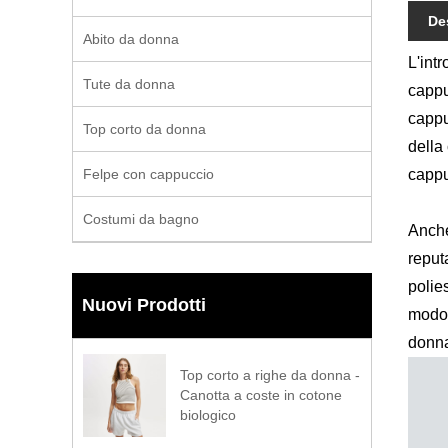
De
Abito da donna
L'int
Tute da donna
cappu
cappu
Top corto da donna
della
Felpe con cappuccio
cappu
Costumi da bagno
Anche
reput
polie
Nuovi Prodotti
modo 
donna
Top corto a righe da donna -
Canotta a coste in cotone
biologico