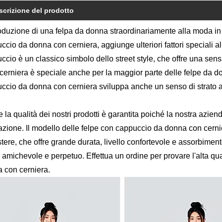
scrizione del prodotto
roduzione di una felpa da donna straordinariamente alla moda in s
ccio da donna con cerniera, aggiunge ulteriori fattori speciali al
ccio è un classico simbolo dello street style, che offre una sensaz
 cerniera è speciale anche per la maggior parte delle felpe da d
ccio da donna con cerniera sviluppa anche un senso di strato att
 la qualità dei nostri prodotti è garantita poiché la nostra azien
azione. Il modello delle felpe con cappuccio da donna con cerni
stere, che offre grande durata, livello confortevole e assorbimento
amichevole e perpetuo. Effettua un ordine per provare l'alta qual
 con cerniera.