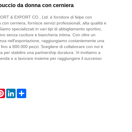
puccio da donna con cerniera
T & EXPORT CO., Ltd. è fornitore di felpe con
on cerniera, fornisce servizi professionali, alta qualità e
Siamo specializzati in vari tipi di abbigliamento sportivo,
ivo senza cuciture e biancheria intima. Con oltre un
enza nell'esportazione, raggiungiamo costantemente una
fino a 800.000 pezzi. Scegliere di collaborare con noi è
 per stabilire una partnership duratura. Vi invitiamo a
azienda e a lavorare insieme per raggiungere il successo
atsApp
Pinterest
LinkedIn
Share