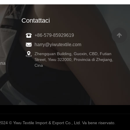
Contattaci
+86-579-85929619
harry@yiwutextile.com
Zhengquan Building, Guoxin, CBD, Futian
Street, Yiwu 322000, Provincia di Zhejiang,
nna
Cina
024 © Yiwu Textile Import & Export Co., Ltd. Va bene riservato.