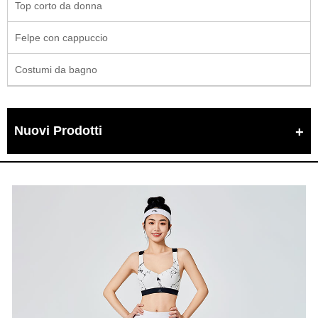
Top corto da donna
Felpe con cappuccio
Costumi da bagno
Nuovi Prodotti