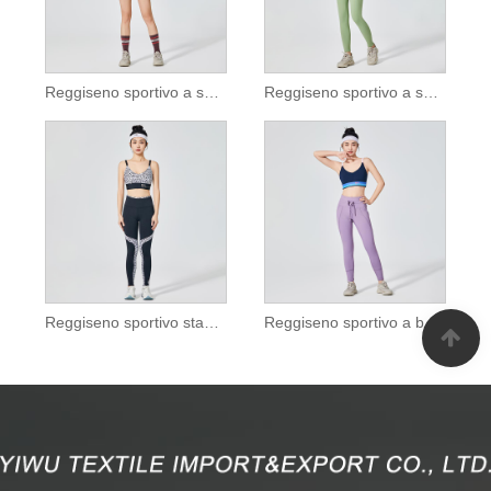
Reggiseno sportivo a sostegno alto con cinturino asimmetrico grigio cenere
Reggiseno sportivo a sostegno alto incrociato con cerniera frontale verde avocado
Reggiseno sportivo stampato leopardo bianco
Reggiseno sportivo a basso impatto con cinturino a contrasto blu navy