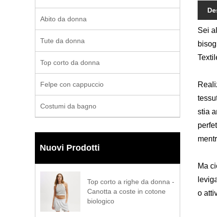
De
Abito da donna
Sei a
Tute da donna
bisog
Textil
Top corto da donna
Felpe con cappuccio
Reali
tessu
Costumi da bagno
stia 
perfet
mentre
Nuovi Prodotti
Ma ci
levig
Top corto a righe da donna -
Canotta a coste in cotone
o atti
biologico