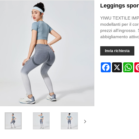
Leggings sport
YIWU TEXTILE IMPOR
modellanti per il cor
prezzi all'ingrosso. 
abbigliamento attiv
Invia richiesta
Facebook
X
Wh