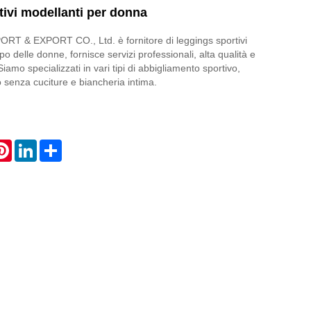
ivi modellanti per donna
T & EXPORT CO., Ltd. è fornitore di leggings sportivi
po delle donne, fornisce servizi professionali, alta qualità e
Siamo specializzati in vari tipi di abbigliamento sportivo,
o senza cuciture e biancheria intima.
atsApp
Pinterest
LinkedIn
Share