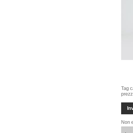
Tag c
prezz
In
Non e