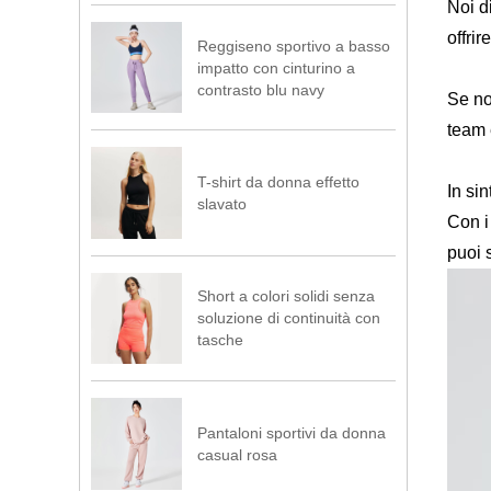
Noi d
offri
Reggiseno sportivo a basso
impatto con cinturino a
contrasto blu navy
Se no
team 
T-shirt da donna effetto
In si
slavato
Con i
puoi 
Short a colori solidi senza
soluzione di continuità con
tasche
Pantaloni sportivi da donna
casual rosa