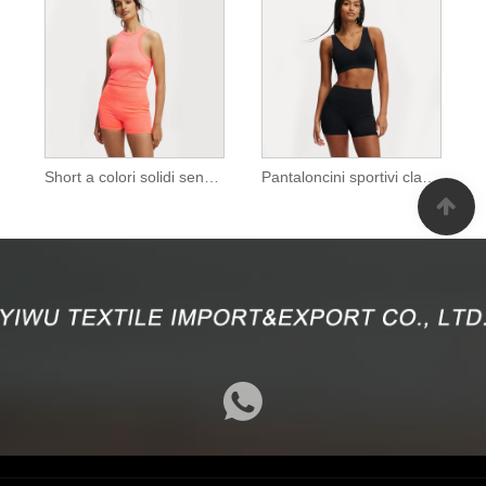
Short a colori solidi senza soluzione di continuità con tasche
Pantaloncini sportivi classici senza cuciture da donna