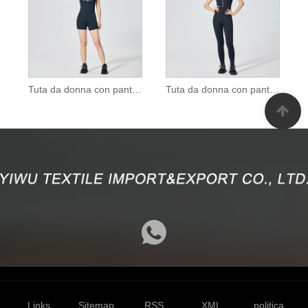
Tuta da donna con pantaloni lunghi con cerniera
Tuta da donna con pantaloni lunghi con cinghie incrociate
Links
Sitemap
RSS
XML
politica